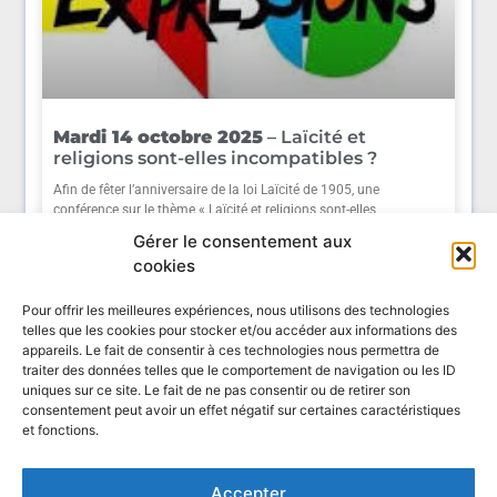
Mardi 14 octobre 2025
– Laïcité et
religions sont-elles incompatibles ?
Afin de fêter l’anniversaire de la loi Laïcité de 1905, une
conférence sur le thème « Laïcité et religions sont-elles
incompatibles ? » aura lieu le mardi 14
Gérer le consentement aux
En savoir +
cookies
22 septembre 2025
Pour offrir les meilleures expériences, nous utilisons des technologies
telles que les cookies pour stocker et/ou accéder aux informations des
appareils. Le fait de consentir à ces technologies nous permettra de
Cliquez ici pour consulter tous les articles de cette
traiter des données telles que le comportement de navigation ou les ID
catégorie
uniques sur ce site. Le fait de ne pas consentir ou de retirer son
consentement peut avoir un effet négatif sur certaines caractéristiques
et fonctions.
Accepter